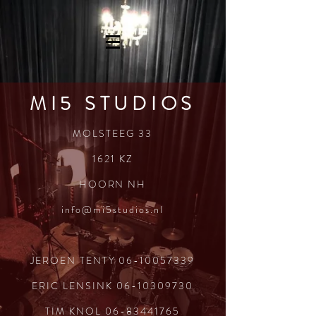
MI5 STUDIOS
MOLSTEEG 33
1621 KZ
HOORN NH
info@mi5studios.nl
JEROEN TENTY
06-10057339
ERIC LENSINK
06-10309730
TIM KNOL
06-83441765